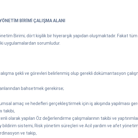
YÖNETİM BİRİMİ ÇALIŞMA ALANI
önetim Birimi; dört kişilik bir hiyerarşik yapıdan oluşmaktadır. Fakat tüm p
aki uygulamalardan sorumludur.
çalışma şekli ve görevleri belirlenmiş olup gerekli dokümantasyon çalışm
lanlarından bahsetmek gerekirse;
umsal amaç ve hedefleri gerçekleştirmek için iş akışında yapılması gere
ı takibi,
enli olarak yapılan Öz değerlendirme çalışmalarının takibi ve yaptırımlar
y bildirim sistemi, Risk yönetim süreçleri ve Acil yardım ve afet yönetimi
rdinasyon ve takip,