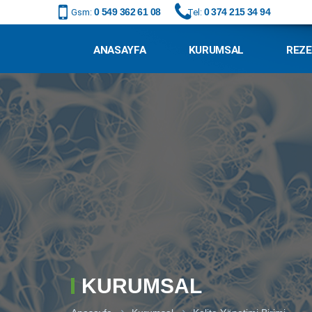
0 549 362 61 08
0 374 215 34 94
Gsm:
Tel:
ANASAYFA
KURUMSAL
REZ
KURUMSAL