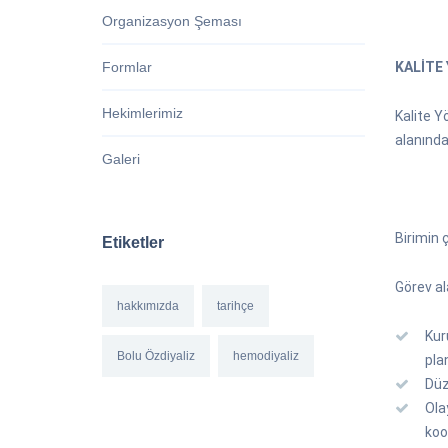
Organizasyon Şeması
Formlar
KALİTE 
Hekimlerimiz
Kalite Y
alanınd
Galeri
Birimin 
Etiketler
Görev a
hakkımızda
tarihçe
Kur
Bolu Özdiyaliz
hemodiyaliz
plan
Düz
Ola
koo